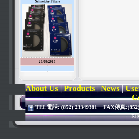
Schneider Filters
25/08/2015
About Us
|
Products
|
News
|
Use
C
TEL電話: (852) 23349381 FAX傳真:(852) 2
Rig