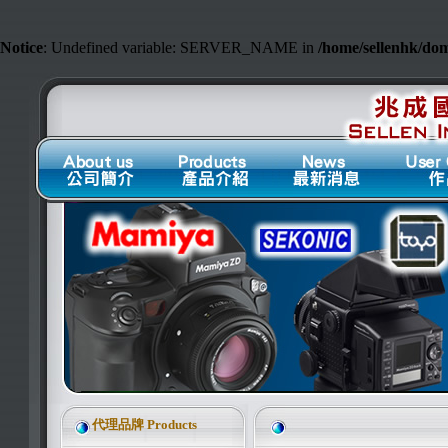
Notice
: Undefined variable: SERVER_NAME in
/home/sellenhk/do
代理品牌 Products