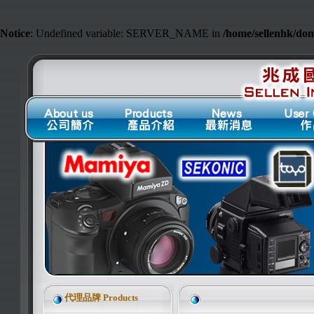
Notice
: Undefined variable: SERVER_NAME in
/home/sellenhk/do
代理品牌 Products