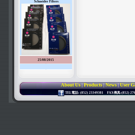
Schneider Filters
25/08/2015
About Us
|
Products
|
News
|
User G
TEL電話: (852) 23349381 FAX傳真:(852) 2764