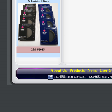
Schneider Filters
25/08/2015
About Us
|
Products
|
News
|
User G
TEL電話: (852) 23349381 FAX傳真:(852) 2764