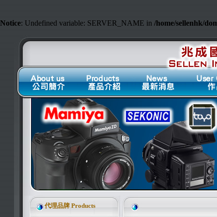
Notice
: Undefined variable: SERVER_NAME in
/home/sellenhk/do
代理品牌 Products